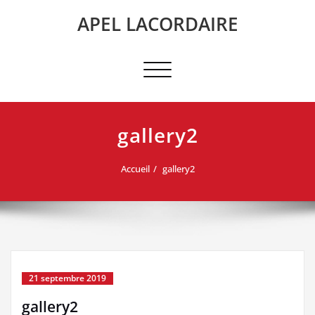
Skip
APEL LACORDAIRE
to
content
Afficher/masquer
la
navigation
gallery2
Accueil
gallery2
21 septembre 2019
gallery2