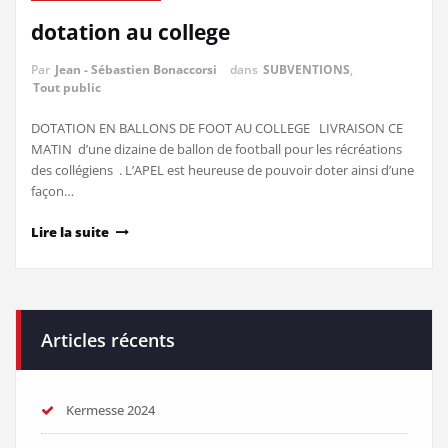
dotation au college
Par
Jean - Sébastien Bonaccorsi
dans
SUBVENTIONS
,
Tout public
DOTATION EN BALLONS DE FOOT AU COLLEGE LIVRAISON CE
MATIN d’une dizaine de ballon de football pour les récréations
des collégiens . L’APEL est heureuse de pouvoir doter ainsi d’une
façon…
Lire la suite
Articles récents
Kermesse 2024