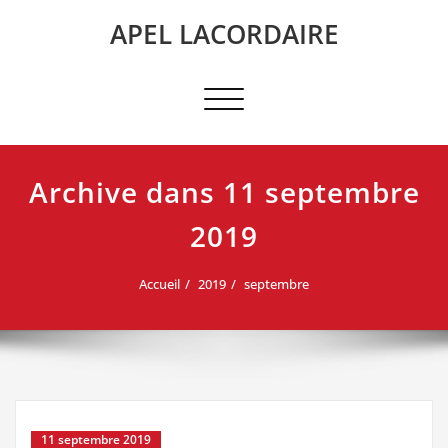
Skip
APEL LACORDAIRE
to
content
Afficher/masquer
la
navigation
Archive dans 11 septembre
2019
Accueil
2019
septembre
11 septembre 2019