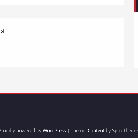
si
Proudly powered by
WordPress
| Theme:
Content
by SpiceTheme