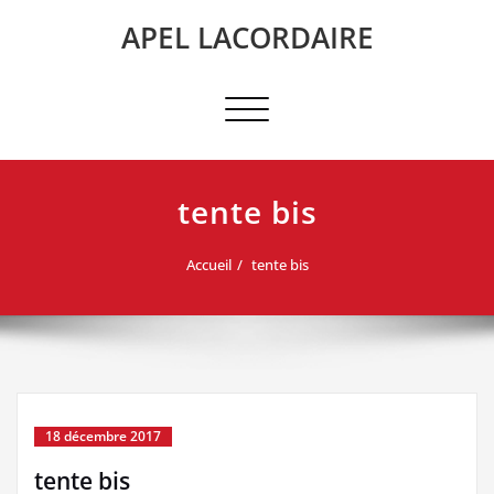
Skip
APEL LACORDAIRE
to
content
Afficher/masquer
la
navigation
tente bis
Accueil
tente bis
18 décembre 2017
tente bis