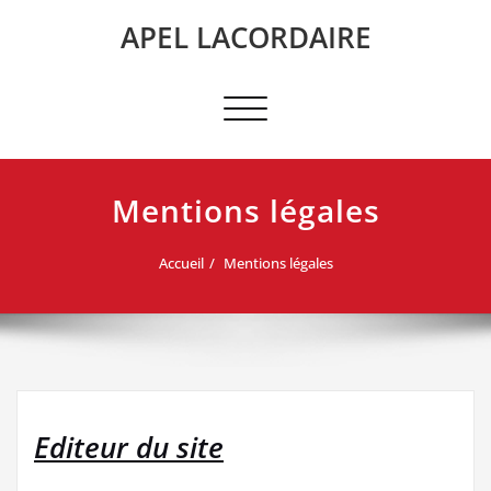
Skip
APEL LACORDAIRE
to
content
Afficher/masquer
la
navigation
Mentions légales
Accueil
Mentions légales
Editeur du site