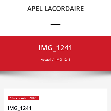
Skip
APEL LACORDAIRE
to
content
Afficher/masquer
la
navigation
IMG_1241
Accueil
IMG_1241
16 décembre 2018
IMG_1241