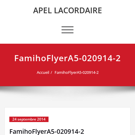
Skip
APEL LACORDAIRE
to
content
Afficher/masquer
la
navigation
FamihoFlyerA5-020914-2
Accueil
FamihoFlyerA5-020914-2
24 septembre 2014
FamihoFlyerA5-020914-2