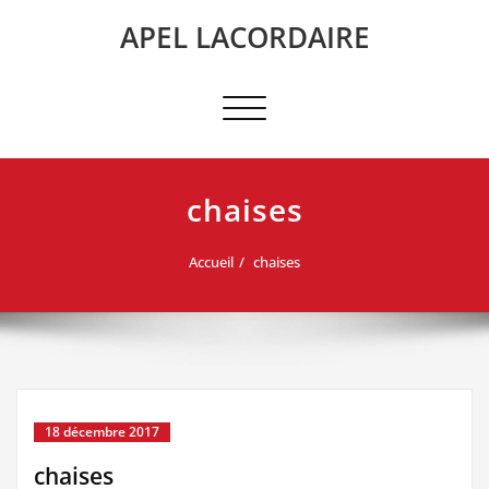
Skip
APEL LACORDAIRE
to
content
Afficher/masquer
la
navigation
chaises
Accueil
chaises
18 décembre 2017
chaises