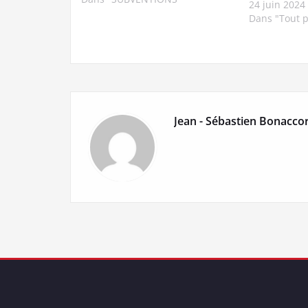
24 juin 2024
les besoins de l’établissement.
Dans "Tout p
D’autres dons à venir : les
Cerceaux pour le Primaire sont
en attente de livraison.…
Jean - Sébastien Bonaccor