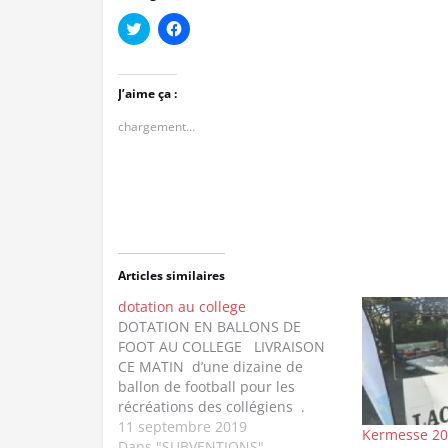
Cliquez
Cliquez
pour
pour
partager
partager
sur
sur
Twitter(ouvre
Facebook(ouvre
dans
dans
J’aime ça :
une
une
nouvelle
nouvelle
chargement…
fenêtre)
fenêtre)
Articles similaires
dotation au college
DOTATION EN BALLONS DE
FOOT AU COLLEGE LIVRAISON
CE MATIN d’une dizaine de
ballon de football pour les
récréations des collégiens .
L’APEL est heureuse de pouvoir
11 septembre 2019
Kermesse 20
doter ainsi d’une façon ludique
Dans "SUBVENTIONS"